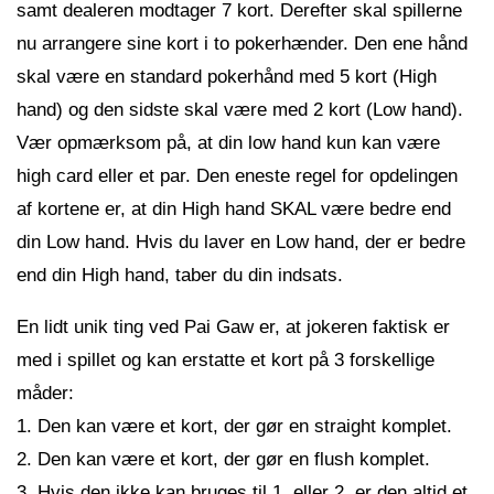
samt dealeren modtager 7 kort. Derefter skal spillerne
nu arrangere sine kort i to pokerhænder. Den ene hånd
skal være en standard pokerhånd med 5 kort (High
hand) og den sidste skal være med 2 kort (Low hand).
Vær opmærksom på, at din low hand kun kan være
high card eller et par. Den eneste regel for opdelingen
af kortene er, at din High hand SKAL være bedre end
din Low hand. Hvis du laver en Low hand, der er bedre
end din High hand, taber du din indsats.
En lidt unik ting ved Pai Gaw er, at jokeren faktisk er
med i spillet og kan erstatte et kort på 3 forskellige
måder:
1. Den kan være et kort, der gør en straight komplet.
2. Den kan være et kort, der gør en flush komplet.
3. Hvis den ikke kan bruges til 1. eller 2. er den altid et