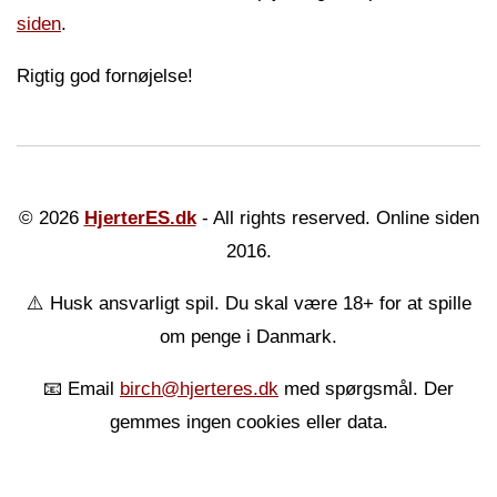
siden
.
Rigtig god fornøjelse!
© 2026
HjerterES.dk
- All rights reserved. Online siden
2016.
⚠️ Husk ansvarligt spil. Du skal være 18+ for at spille
om penge i Danmark.
📧 Email
birch@hjerteres.dk
med spørgsmål. Der
gemmes ingen cookies eller data.