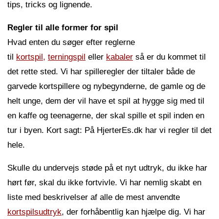
tips, tricks og lignende.
Regler til alle former for spil
Hvad enten du søger efter reglerne
til
kortspil,
terningspil
eller
kabaler
så er du kommet til
det rette sted. Vi har spilleregler der tiltaler både de
garvede kortspillere og nybegynderne, de gamle og de
helt unge, dem der vil have et spil at hygge sig med til
en kaffe og teenagerne, der skal spille et spil inden en
tur i byen. Kort sagt: På HjerterEs.dk har vi regler til det
hele.
Skulle du undervejs støde på et nyt udtryk, du ikke har
hørt før, skal du ikke fortvivle. Vi har nemlig skabt en
liste med beskrivelser af alle de mest anvendte
kortspilsudtryk
, der forhåbentlig kan hjælpe dig. Vi har